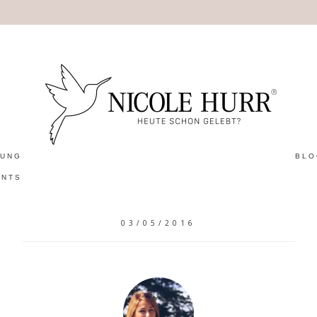
TUNG
BL
ENTS
03/05/2016