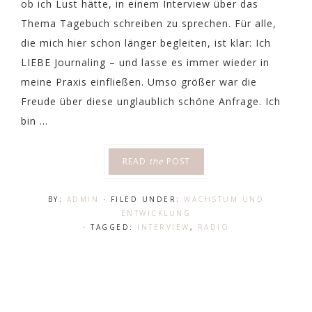
ob ich Lust hätte, in einem Interview über das
Thema Tagebuch schreiben zu sprechen. Für alle,
die mich hier schon länger begleiten, ist klar: Ich
LIEBE Journaling – und lasse es immer wieder in
meine Praxis einfließen. Umso größer war die
Freude über diese unglaublich schöne Anfrage. Ich
bin ...
READ
the
POST
BY:
ADMIN
· FILED UNDER:
WACHSTUM UND
ENTWICKLUNG
· TAGGED:
INTERVIEW
,
RADIO