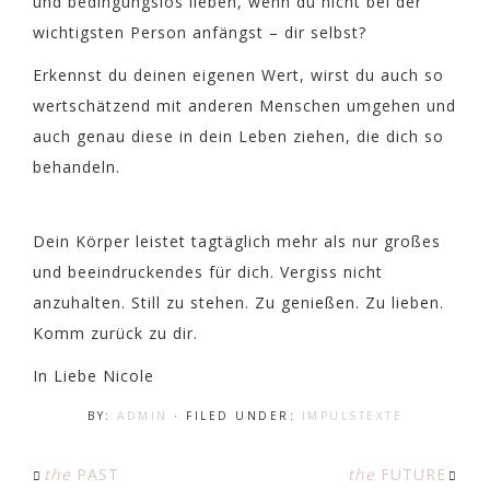
und bedingungslos lieben, wenn du nicht bei der
wichtigsten Person anfängst – dir selbst?
Erkennst du deinen eigenen Wert, wirst du auch so
wertschätzend mit anderen Menschen umgehen und
auch genau diese in dein Leben ziehen, die dich so
behandeln.
Dein Körper leistet tagtäglich mehr als nur großes
und beeindruckendes für dich. Vergiss nicht
anzuhalten. Still zu stehen. Zu genießen. Zu lieben.
Komm zurück zu dir.
In Liebe Nicole
BY:
ADMIN
· FILED UNDER:
IMPULSTEXTE
the
PAST
the
FUTURE